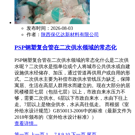
发布时间：2026-08-03
作者：
陕西保亿达新材料有限公司
PSP钢塑复合管在二次供水领域的常态化
PSP钢塑复合管在二次供水领域的常态化什么是二次供
水呢？二次供水是指单位或个人将城市公共供水或自建
设施供水经储存、加压，通过管道再供用户或自用的形
式。二次供水主要为补偿市政供水管线压力缺乏，保障
寓居、生活在高层人群用水而建立的。现在大部分的居
民楼楼层七层（包括七层）以上，市政自来水压力不
够，需要二次供水。6层以下市政自来水，水由下往上
走。7层以上是物业供水，水从高往低走。 而根据《室
外给水设计规范》GB50013-2006中的标准（最新文件为
2018年颁布的《室外给水设计标准》）
查看详情...
第一页
上一页
1
...
7
8
9
10
下一页
尾页