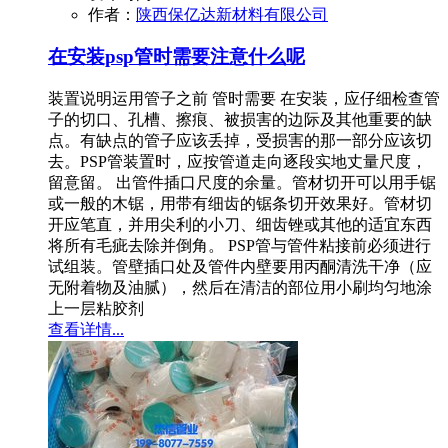
作者：
陕西保亿达新材料有限公司
在安装psp管时需要注意什么呢
装置说明运用管子之前 管时需要 在安装，应仔细检查管
子的切口、孔槽、擦痕、被损害的边际及其他重要的缺
点。有缺点的管子应该丢掉，受损害的那一部分应该切
去。PSP管装置时，应按管道走向逐段实地丈量尺度，
留意留。 出管件插口尺度的余量。管材切开可以用手锯
或一般的木锯，用带有细齿的锯条切开效果好。管材切
开应笔直，并用尖利的小刀、细齿锉或其他的适宜东西
将所有毛疵去除并倒角。 PSP管与管件粘接前必须进行
试组装。管壁插口处及管件内壁要用丙酮清洗干净（应
无附着物及油腻），然后在清洁的部位用小刷均匀地涂
上一层粘胶剂
查看详情...