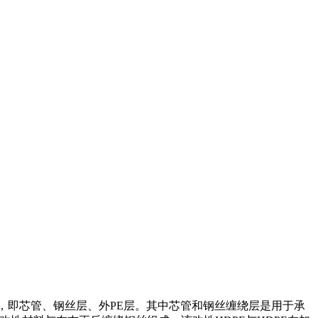
，即芯管、钢丝层、外PE层。其中芯管和钢丝缠绕层是用于承