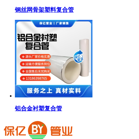
钢丝网骨架塑料复合管
铝合金衬塑复合管