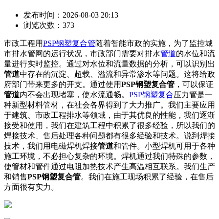
发布时间：2026-08-03 20:13
浏览次数：373
市政工程用
PSP钢塑复合管
随着智能市政的实施，为了监控城
市排水管网的运行状况，市政部门需要对排水
管道
的水位和流
量进行实时监控。通过对水位和流量数据的分析，可以识别出
管道
中存在的沉淀、超载、溢流和异常渗水等问题。这将给政
府部门带来更多的开支。通过使用
PSP钢塑复合管
，可以保证
管道
内不会出现堵塞，使水流通畅。
PSP
钢塑复合
压力管是一
种新型材料管材，在社会各界得到了大力推广。我们主要应用
于建筑、市政工程排水等领域，由于其优良的性能，我们逐渐
接受和使用，我们在建筑工程中积累了很多经验，所以我们的
焊接技术、售后处理各种问题都有很多经验和技术。说到焊接
技术，我们用电磁焊机焊接
管道
和管件。小型焊机可用于各种
施工环境，不必担心复杂的环境。焊机通过我们特殊的参数，
使管材和管件通过电阻加热技术产生高温相互联系。我们生产
和销售
PSP钢塑复合管
。我们在施工现场积累了经验，在售后
方面很有实力。