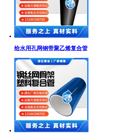
给水用孔网钢带聚乙烯复合管