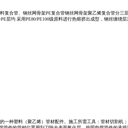
料复合管、钢丝网骨架PE复合管钢丝网骨架聚乙烯复合管分三层
层均 采用PE80/PE100级原料进行热熔挤出成型，钢丝缠绕
一种塑料（聚乙烯）管材配件。施工所需工具：管材切割机；打磨机
电熔管件的管材位置用刮刀除去表面氧化层，按照电熔管件的承插