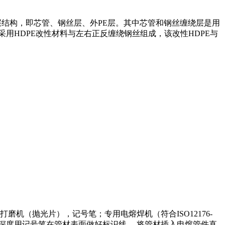
结构，即芯管、钢丝层、外PE层。其中芯管和钢丝缠绕层是用
层采用HDPE改性材料与左右正反缠绕钢丝组成，该改性HDPE与
（抛光片），记号笔；专用电熔焊机（符合ISO12176-
深度用记号笔在管材表面做好标识线， 将管材插入电熔管件直