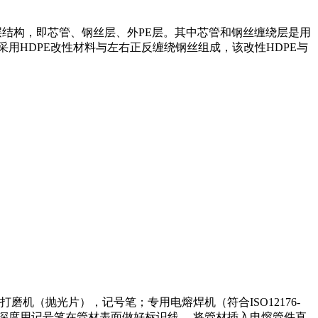
结构，即芯管、钢丝层、外PE层。其中芯管和钢丝缠绕层是用
层采用HDPE改性材料与左右正反缠绕钢丝组成，该改性HDPE与
（抛光片），记号笔；专用电熔焊机（符合ISO12176-
深度用记号笔在管材表面做好标识线， 将管材插入电熔管件直