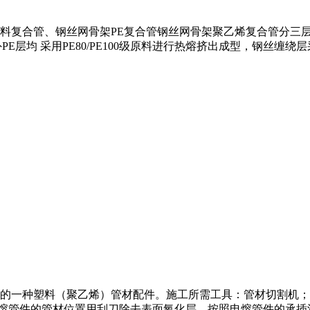
料复合管、钢丝网骨架PE复合管钢丝网骨架聚乙烯复合管分三层
层均 采用PE80/PE100级原料进行热熔挤出成型，钢丝缠绕
一种塑料（聚乙烯）管材配件。施工所需工具：管材切割机；打磨机
电熔管件的管材位置用刮刀除去表面氧化层，按照电熔管件的承插